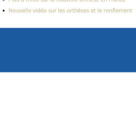
Nouvelle vidéo sur les orthèses et le ronflement
Rendez-vous
Par téléphone au:
01 47 66 3
ou
en ligne
Le si