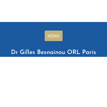
NEWS
Dr Gilles Besnainou ORL Paris
6 44
Honoraires
- Mentions légales
te oto-rhino-laryngologiste a été réalisé par
www.byen