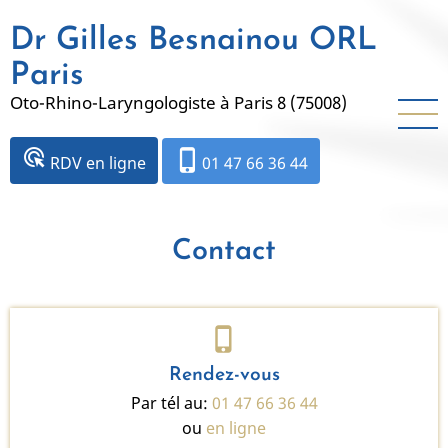
Aller
Dr Gilles Besnainou ORL
au
contenu
Paris
principal
Oto-Rhino-Laryngologiste à Paris 8 (75008)
ads_click
phone_iphone
RDV en ligne
01 47 66 36 44
Contact
phone_iphone
Rendez-vous
Par tél au:
01 47 66 36 44
ou
en ligne