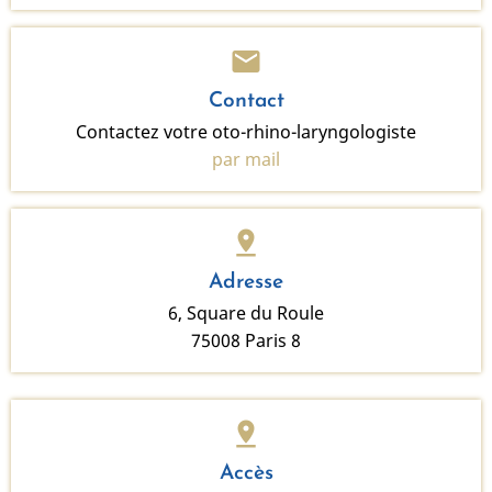
mail
Contact
Contactez votre oto-rhino-laryngologiste
par mail
pin_drop
Adresse
6, Square du Roule
75008 Paris 8
pin_drop
Accès