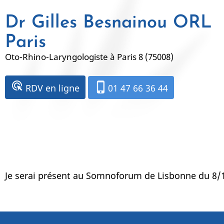
Aller
Dr Gilles Besnainou ORL
au
contenu
Paris
principal
Oto-Rhino-Laryngologiste à Paris 8 (75008)
ads_click
phone_iphone
RDV en ligne
01 47 66 36 44
Je serai présent au Somnoforum de Lisbonne du 8/