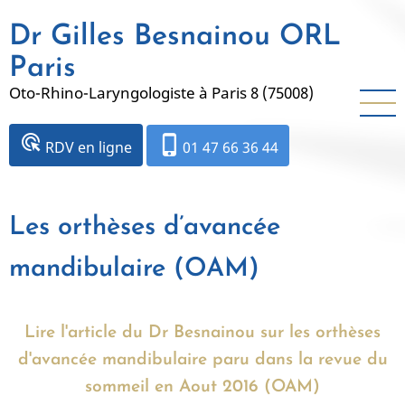
Aller
Dr Gilles Besnainou ORL
au
contenu
Paris
principal
Oto-Rhino-Laryngologiste à Paris 8 (75008)
ads_click
phone_iphone
RDV en ligne
01 47 66 36 44
Les orthèses d’avancée
mandibulaire (OAM)
Lire l'article du Dr Besnainou sur les orthèses
d'avancée mandibulaire paru dans la revue du
sommeil en Aout 2016 (OAM)