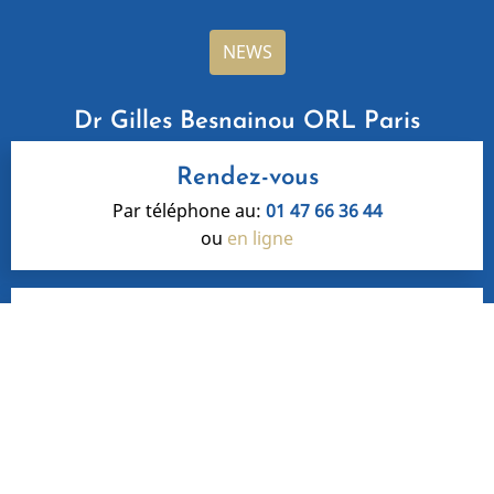
NEWS
Dr Gilles Besnainou ORL Paris
Rendez-vous
Par téléphone au:
01 47 66 36 44
ou
en ligne
Adresse
6, Square du Roule
75008 Paris 8
Honoraires
- Mentions légales
Le site oto-rhino-laryngologiste a été réalisé par