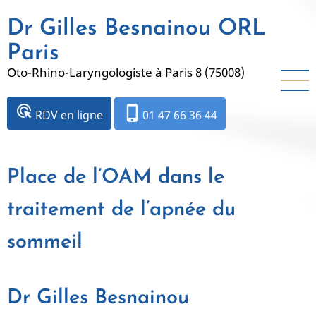
Aller
Dr Gilles Besnainou ORL
au
contenu
Paris
principal
Oto-Rhino-Laryngologiste à Paris 8 (75008)
ads_click
phone_iphone
RDV en ligne
01 47 66 36 44
Place de l’OAM dans le
traitement de l’apnée du
sommeil
Dr Gilles Besnainou